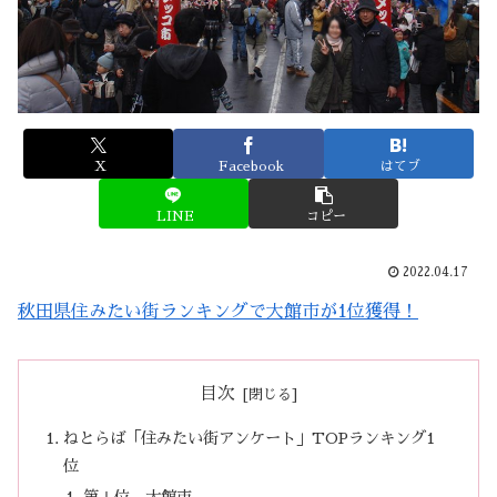
X
Facebook
はてブ
LINE
コピー
2022.04.17
秋田県住みたい街ランキングで大館市が1位獲得！
目次
ねとらば「住みたい街アンケート」TOPランキング1
位
第Ⅰ位 大館市